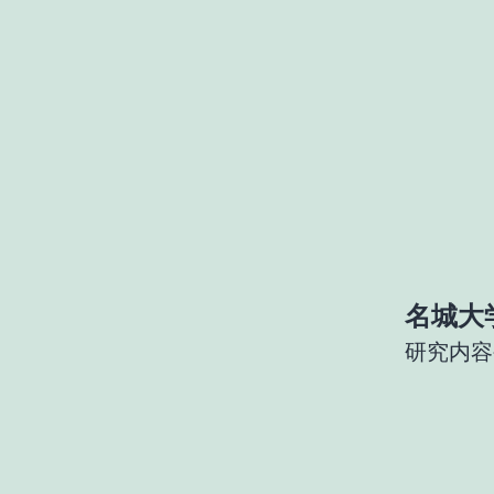
コ
ン
名
テ
ン
ツ
城
へ
ス
キ
名城大
ッ
大
研究内容
プ
学