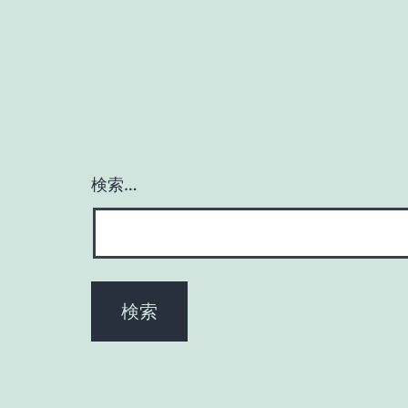
理
工
検索…
学
部